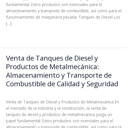
Eficientes
fundamental. Estos productos son esenciales para el
y
almacenamiento y transporte de combustible, así como para el
Confiables
funcionamiento de maquinaria pesada. Tanques de Diesel Los
para
[…]
tus
Necesidades
Read More »
Industriales
Venta de Tanques de Diesel y
Venta
de
Productos de Metalmecánica:
Tanques
Almacenamiento y Transporte de
de
Diesel
Combustible de Calidad y Seguridad
y
Leave a Comment
/
Blog
/
boss
Productos
de
Venta de Tanques de Diesel y Productos de Metalmecánica En
Metalmecánica:
el mercado de la industria y la construcción, la venta de
Almacenamiento
tanques de diesel y productos de metalmecánica juega un
y
papel fundamental. Estos productos son esenciales para el
Transporte
almacenamiento y transporte de combustible, así como para la