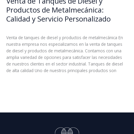
Venta de Tanques de Diesel y
transporte
de
Productos de Metalmecánica:
Tanques
Calidad y Servicio Personalizado
de
Diesel
Leave a Comment
/
Blog
/
boss
y
Venta de tanques de diesel y productos de metalmecánica En
Productos
nuestra empresa nos especializamos en la venta de tanques
de
de diesel y productos de metalmecánica. Contamos con una
Metalmecánica:
amplia variedad de opciones para satisfacer las necesidades
Calidad
de nuestros clientes en el sector industrial. Tanques de diesel
y
de alta calidad Uno de nuestros principales productos son
Servicio
Personalizado
Read More »