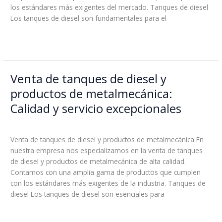
los estándares más exigentes del mercado. Tanques de diesel
el
Los tanques de diesel son fundamentales para el
almacenamiento
y
Read More »
transporte
de
combustible
y
Venta de tanques de diesel y
Venta
las
de
productos de metalmecánica:
necesidades
tanques
Calidad y servicio excepcionales
de
de
metalmecánica.
diesel
Leave a Comment
/
Blog
/
boss
y
Venta de tanques de diesel y productos de metalmecánica En
productos
nuestra empresa nos especializamos en la venta de tanques
de
de diesel y productos de metalmecánica de alta calidad.
metalmecánica:
Contamos con una amplia gama de productos que cumplen
Calidad
con los estándares más exigentes de la industria. Tanques de
y
diesel Los tanques de diesel son esenciales para
servicio
excepcionales
Read More »