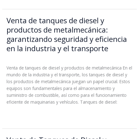
Venta de tanques de diesel y
Venta
de
productos de metalmecánica:
tanques
garantizando seguridad y eficiencia
de
diesel
en la industria y el transporte
y
Leave a Comment
/
Blog
/
boss
productos
de
Venta de tanques de diesel y productos de metalmecánica En el
metalmecánica:
mundo de la industria y el transporte, los tanques de diesel y
garantizando
los productos de metalmecánica juegan un papel crucial. Estos
seguridad
equipos son fundamentales para el almacenamiento y
y
suministro de combustible, así como para el funcionamiento
eficiencia
eficiente de maquinarias y vehículos. Tanques de diesel:
en
la
Read More »
industria
y
el
Venta