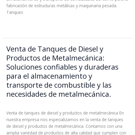
de
fabricación de estructuras metálicas y maquinaria pesada.
Combustible
Tanques
de
Calidad
Read More »
y
Seguridad
Venta de Tanques de Diesel y
Venta
de
Productos de Metalmecánica:
Tanques
Soluciones confiables y duraderas
de
Diesel
para el almacenamiento y
y
transporte de combustible y las
Productos
necesidades de metalmecánica.
de
Metalmecánica:
Leave a Comment
/
Blog
/
boss
Soluciones
Venta de tanques de diesel y productos de metalmecánica En
confiables
nuestra empresa nos especializamos en la venta de tanques
y
de diesel y productos de metalmecánica. Contamos con una
duraderas
amplia variedad de productos de alta calidad que cumplen con
para