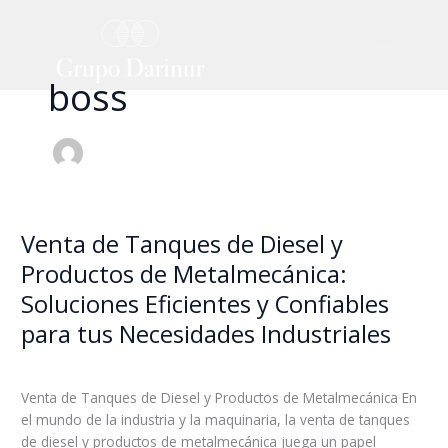
Skip
to
Menu
content
boss
Venta de Tanques de Diesel y
Venta
de
Productos de Metalmecánica:
Tanques
Soluciones Eficientes y Confiables
de
Diesel
para tus Necesidades Industriales
y
Leave a Comment
/
Blog
/
boss
Productos
de
Venta de Tanques de Diesel y Productos de Metalmecánica En
Metalmecánica:
el mundo de la industria y la maquinaria, la venta de tanques
Soluciones
de diesel y productos de metalmecánica juega un papel